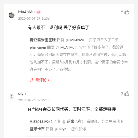
MuAhMu
9
2020-07-07 17:11:38
有人跟不上返利吗 丢了好多单了
糖豆紫米宝宝哇
回复 @
MuAhMu
：
买了四单丢了三单
phenomen
回复 @
MuAhMu
：
今年下了好多单了，都没返
利，商家驳回原因是存在退货，但是从没退货过，返利网站
也沟通不了，周期从5月到11月才利索，这个商家的会员今年
办完明年不办了，各种坑
共5条评论 >
silyn
3
2019-04-26 09:25:15
selfridge会员长期代买，实时汇率，全部走链接
V15601319242
回复 @
蓝米卡布
：
看昵称，会员免费代下
蓝米卡布
回复 @
silyn
：
怎么加你