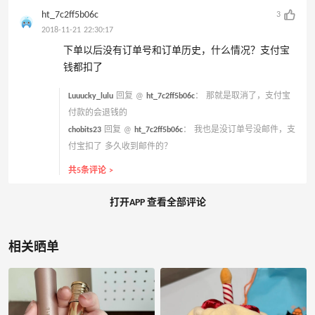
ht_7c2ff5b06c
3
2018-11-21 22:30:17
下单以后没有订单号和订单历史，什么情况？支付宝
钱都扣了
Luuucky_lulu
回复 @
ht_7c2ff5b06c
：
那就是取消了，支付宝
付款的会退钱的
chobits23
回复 @
ht_7c2ff5b06c
：
我也是没订单号没邮件，支
付宝扣了 多久收到邮件的？
共5条评论 >
打开APP 查看全部评论
相关晒单