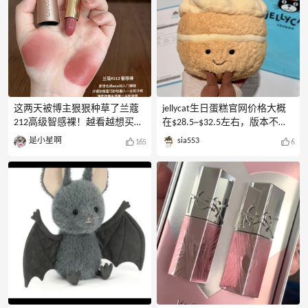
这两天被博主狠狠种草了兰蔻
jellycat生日蛋糕官网价格大概
212高级智感裸！越看越想买！
在$28.5~$32.5左右，版本不一
求问哪个网站可以海淘兰蔻212
样价格也是不一样的姐妹们。
是小星啊
sia553
165
6
新色？薄涂显松弛感，厚涂是
想要买的跟更划算可以试一下
高级智性风，黄皮被戳中心巴
这几个渠道：1.国内淘宝和京
了，想蹲个好价入手！目前看
东的百亿补贴。2.Selfridges官网
到LF、Selfridges、兰蔻英国官网
价格优势更大，算下来差不多
都有兰蔻，但是不知道哪个网
国内的6~7折，款式基本都有，
站海淘比较友好，求买过的姐
支持直邮中国，运费贵点适合
妹推个靠谱渠道，在线等！封
凑单买 。黑五、圣诞、周年庆
面图源于网络，侵权删除！
这些时候折扣力度还可以，姐
妹们可以蹲一蹲。