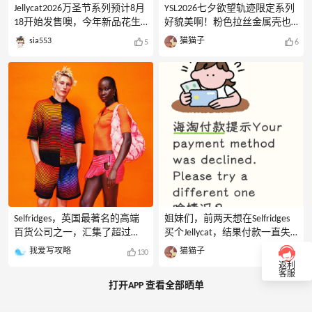
Jellycat2026万圣节系列预计8月
YSL2026七夕欲望轨迹限定系列
18开始发售噢，今年新品花生
好貌美啊！粉色拉丝金属壳也
猫咪返场啦！去年热度比较高
太piu亮啦~精准戳中颜值党的心
sia553
猫猫子
5
6
的布鲁斯蝙蝠也会回归，肯定
巴~根本把持不住啊咱就是说~
很多小伙伴想知道都有哪些
看到好多姐妹问哪里能买？现
款？在哪里能买到？
在剁手多少钱?1.哪里能买？现
Jellycat2026万圣节有哪些款？1.
在Selfridges就有现货，色号有
拉弗荻小狗巫师装中码31cm22.
445和610，610简直就是淡颜裸
格劳斯顿石像怪均码16cm3.幽
妆本命色，很百搭。2.现在剁
灵鲍勃均码15cm4.趣味弗利克
手多少钱?现在剁手HK$360，大
蒂蜡烛均码19cm5.趣味大蒜均
概差不多311.62就能入了~价格
码15cm6.趣味伯爵血橙特调均
还算美丽这个网站直邮中国订
码16cm7.趣味花生猫均码
单满£300可免运费噢姐妹们。
15cm8.怪诞南瓜中码10cm9.布
鲁可斯蝙蝠均码22cm10.里奇雨
蛙手袋均码13cm在哪里能买
Selfridges，英国最著名的高端
姐妹们，前两天想在Selfridges
到？想买的小伙伴可以蹲一
百货公司之一，汇集了超过
买个Jellycat，结果付款一直失
5000个时尚品牌，涵盖一线奢
败，弹窗说卡片被拒，搞得我
我爱写攻略
猫猫子
130
8
侈品、轻奢高街品牌、美妆护
以为自己账号出啥问题了。后
返利
肤、腕表珠宝以及家居用品。
来查了一圈才搞明白，这不是
客服
打开APP 查看全部晒单
如果你也想买到Selfridges上新
Apple那边系统的事，是发卡行
好物，那这篇Selfridges海淘攻
那边给拦了。分享一下我试下