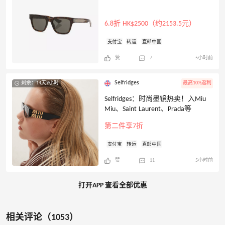
6.8折 HK$2500（约2153.5元）
支付宝
转运
直邮中国
赞
7
5小时前
Selfridges
剩余：14天9小时
最高10%返利
Selfridges：时尚墨镜热卖！入Miu
Miu、Saint Laurent、Prada等
第二件享7折
支付宝
转运
直邮中国
赞
11
5小时前
打开APP 查看全部优惠
相关评论（1053）