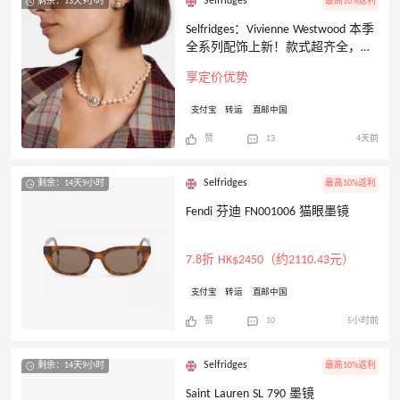
Selfridges
剩余：13天9小时
最高10%返利
Selfridges：Vivienne Westwood 本季
全系列配饰上新！款式超齐全，解
锁多样风格
享定价优势
支付宝
转运
直邮中国
赞
13
4天前
Selfridges
剩余：14天9小时
最高10%返利
Fendi 芬迪 FN001006 猫眼墨镜
7.8折 HK$2450（约2110.43元）
支付宝
转运
直邮中国
赞
10
5小时前
Selfridges
剩余：14天9小时
最高10%返利
Saint Lauren SL 790 墨镜