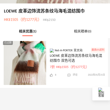
LOEWE 皮革边饰流苏条纹马海毛混纺围巾
HK$1505（约1277元）
HK$2150
相关优惠(1)
相关晒单(0)
已过期
最高6%返利
Net-A-PORTER 亚太站
LOEWE 皮革边饰流苏条纹马海毛混
纺围巾 双色可选
7折 HK$1505（约1277元）
8
评论
2022年05月31日
返利
客服