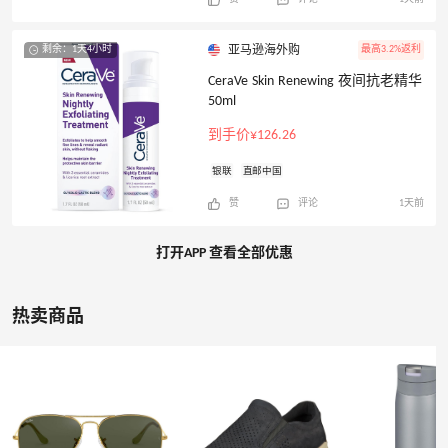
剩余：1天4小时
最高3.2%返利
亚马逊海外购
CeraVe Skin Renewing 夜间抗老精华
50ml
到手价¥126.26
银联
直邮中国
赞
评论
1天前
打开APP 查看全部优惠
热卖商品