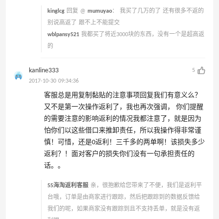
kinglcg
回复 @
mumuyao
：
我买了几万的了 还有很多不返的
别说高返了 跟不上不能提交
wblpansy521
我都买了将近3000块的东西，没有一个是超高返
的
kanline333
5
2017-10-30 09:34:36
客服总是用复制黏贴的注意事项回复我们有意义么？
又不是第一次操作返利了，我也再次强调， 你们提醒
的需要注意的影响返利的情况我都注意了，就是因为
怕你们以这些借口来推卸责任，所以我操作得非常谨
慎！可惜，还是0返利！三千多的两单啊！该损失多少
返利？！面对客户的损失你们没有一句承担责任的
话。。
55海淘返利客服
亲，很抱歉给您带来了不便，我们是返利平
台哦，订单是由商家进行跟踪，然后把跟踪到的数据反馈给
我们的呢，如果商家没有跟踪到且不支持丢单，就是没有返