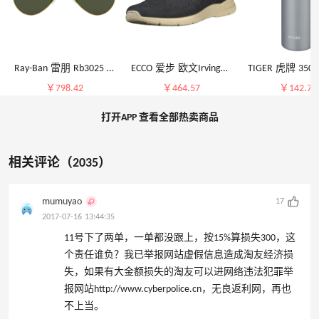
Ray-Ban 雷朋 Rb3025 经典渐变飞行员太阳镜
ECCO 爱步 欧文Irving系列 男式一脚蹬式便鞋 乐福鞋
￥798.42
￥464.57
￥142.79
打开APP 查看全部热卖商品
相关评论（2035）
mumuyao
17
2017-07-16 13:44:35
11号下了两单，一单都没跟上，按15%算损失300，这
个责任谁负？我已举报网站虚假信息造成淘友经济损
失，如果有大金额损失的淘友可以进网络违法犯罪举
报网站http://www.cyberpolice.cn，无良返利网，再也
不上当。