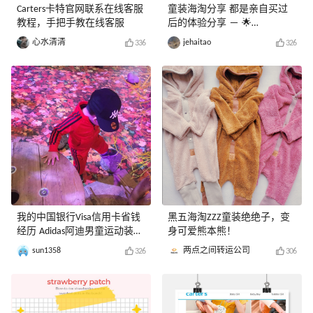
Carters卡特官网联系在线客服
童装海淘分享 都是亲自买过
转运，也可以直邮中国，直邮
✔支付方式：支持双币信用卡
教程，手把手教在线客服
后的体验分享 － 🌟
结帐时计算增值税，不过直邮
付款（没找到支付宝付款选
Smallable.com 这个网站简直是
一般都会主动报税，费用比较
项） ✔运输+运费：支持直邮
心水清清
jehaitao
336
326
宝藏 品味超好 基本上我喜欢
高，适合凑单购买。
中国，满35美金免美国境内运
的童装牌子这里都有 每次一
费 🈶Carters海淘下单Tips：
逛就停不下来 从衣服到玩具
到家居应有尽有 我觉得很棒
的是他们有一个“Greenable(可
绿色的)”分类 里面都是遵循环
保理念的一些牌子👏🏼 比如
使用可持续原材料 或者经过
有机认证等等 **几个我喜欢
的牌子👀 monkind, caramel,
minimalisma, joha, quincy mae,
liewood, bobo choses, buho,
我的中国银行Visa信用卡省钱
黑五海淘ZZZ童装绝绝子，变
kid’s concept… 转运 我每次转
经历 Adidas阿迪男童运动装
身可爱熊本熊！
运都是走节省转运 因为每次
👔Sun家里还有不少款闲置，
买的比较多 所以他们家
sun1358
两点之间转运公司
326
306
全新的，美亚入的，哎，清关
延迟导致收到后娃全部不能穿
了，主要还是买的时候没考虑
到娃的成长速度。哎，当然，