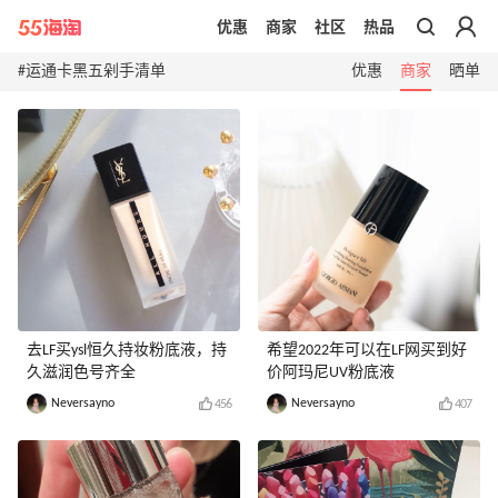
优惠
商家
社区
热品
带你去官网买正品
#运通卡黑五剁手清单
优惠
商家
晒单
去LF买ysl恒久持妆粉底液，持
希望2022年可以在LF网买到好
久滋润色号齐全
价阿玛尼UV粉底液
Neversayno
Neversayno
456
407