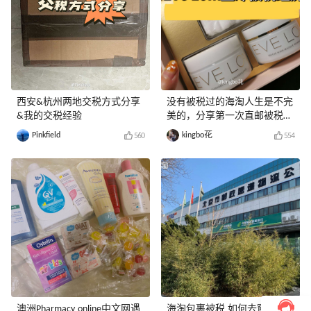
西安&杭州两地交税方式分享
没有被税过的海淘人生是不完
&我的交税经验
美的，分享第一次直邮被税经
历
Pinkfield
kingbo花
560
554
澳洲Pharmacy online中文网遇
海淘包裹被税 如何去窗口缴