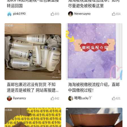
Space nk如何避税--轻包裹直接
海淘被税直接增加成本，如何
转运回国
尽量避免被税看这里
pink1990
Neversayno
693
654
直邮包裹迟迟没有到货 不知
海淘被税缴税流程介绍，直邮
道是否是被税了 网站客服建
中国缴税过程！
议这么做
liyanancy
曦曦Lucky丫
642
631