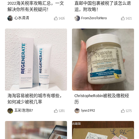
2022海关税率攻略汇总，一文
直邮中国包裹被税了该怎么退
解决你所有关税疑问！
运，附攻略！
心水清清
FromZeroToHero
1426
1421
海淘容易被税的城市有哪些，
ChristopheRobin被税及缴税经
如何减少被税几率
历
五彩泡泡87
lynn1992
1281
1275