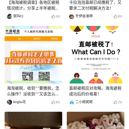
【海淘被税调查】各地区被税
卡拉泡泡直邮已经缴税了，又
情况统计，分享上半年被税经
要求二次付税解决方法！
历赢美金！
就叫CC
乔伊是谁啊
942
895
海淘被税，收到**要缴税，怎
直邮被税应对攻略，海淘避税
么操作？没收到**又该怎么
成功后的价格差！
办？
kingbo花
二小妮妮妮
891
725