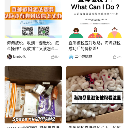
海淘被税，收到**要缴税，怎
直邮被税应对攻略，海淘避税
么操作？没收到**又该怎么
成功后的价格差！
办？
kingbo花
二小妮妮妮
891
725