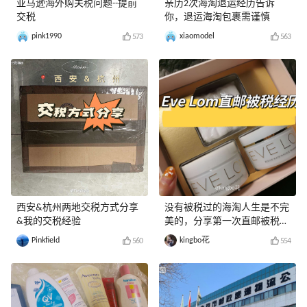
亚马逊海外购关税问题--提前
亲历2次海淘退运经历告诉
交税
你，退运海淘包裹需谨慎
pink1990
xiaomodel
573
563
西安&杭州两地交税方式分享
没有被税过的海淘人生是不完
&我的交税经验
美的，分享第一次直邮被税经
历
Pinkfield
kingbo花
560
554