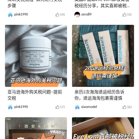
步骤
税经历分享，其实直邮被税比
转运划算
pink1990
zero89
594
592
亚马逊海外购关税问题--提前
亲历2次海淘退运经历告诉
交税
你，退运海淘包裹需谨慎
pink1990
xiaomodel
573
563