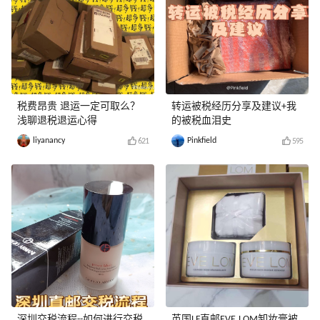
税费昂贵 退运一定可取么？
转运被税经历分享及建议+我
浅聊退税退运心得
的被税血泪史
liyanancy
Pinkfield
621
595
深圳交税流程--如何进行交税
英国LF直邮EVE LOM卸妆膏被