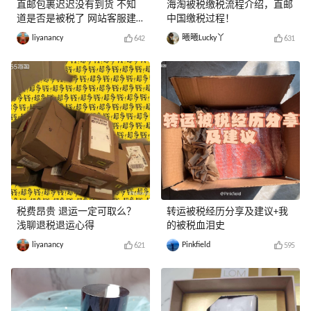
直邮包裹迟迟没有到货 不知
海淘被税缴税流程介绍，直邮
道是否是被税了 网站客服建
中国缴税过程！
议这么做
liyanancy
曦曦Lucky丫
642
631
税费昂贵 退运一定可取么？
转运被税经历分享及建议+我
浅聊退税退运心得
的被税血泪史
liyanancy
Pinkfield
621
595