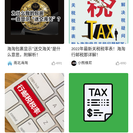
海淘包裹显示“送交海关”是什
2022年最新关税税率表！海淘
么意思，附解析！
行邮税那详解！
南北海淘
小熊维尼
4991
4990