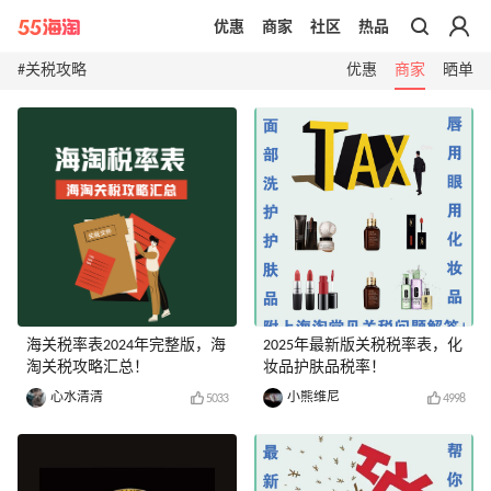
优惠
商家
社区
热品
带你去官网买正品
#关税攻略
优惠
商家
晒单
海关税率表2024年完整版，海
2025年最新版关税税率表，化
淘关税攻略汇总！
妆品护肤品税率！
心水清清
小熊维尼
5033
4998