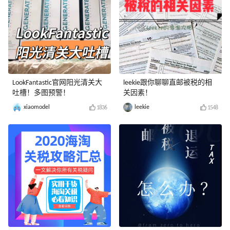
LookFantastic官网阳光清关大
leekie跟你聊聊直邮被税的相
吐槽！多图预警！
关因素！
xiaomodel
leekie
1836
1548