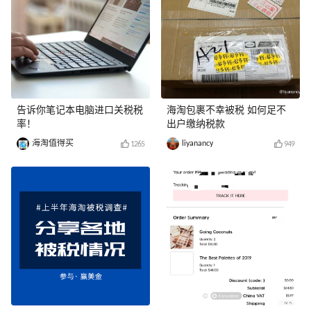
告诉你笔记本电脑进口关税税
海淘包裹不幸被税 如何足不
率！
出户缴纳税款
海淘值得买
liyanancy
1265
949