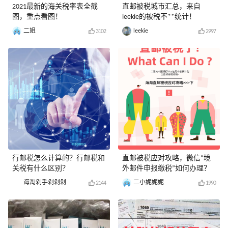
2021最新的海关税率表全截
直邮被税城市汇总，来自
图，重点看图！
leekie的被税不**统计！
二姐
leekie
3102
2997
行邮税怎么计算的？行邮税和
直邮被税应对攻略，微信“境
关税有什么区别？
外邮件申报缴税”如何办理？
海淘剁手剁剁剁
二小妮妮妮
2144
1990