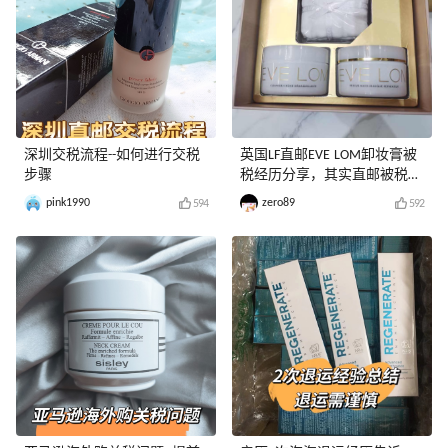
深圳交税流程--如何进行交税
英国LF直邮EVE LOM卸妆膏被
步骤
税经历分享，其实直邮被税比
转运划算
pink1990
zero89
594
592