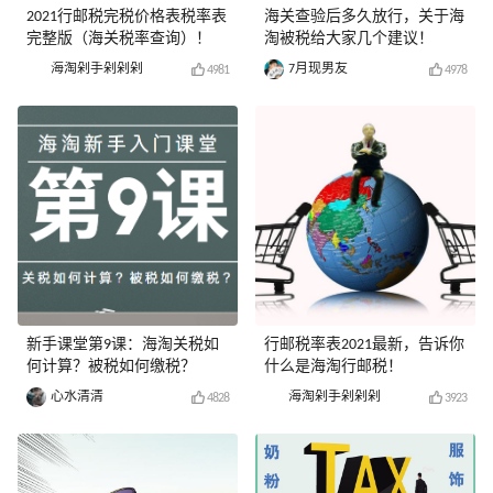
2021行邮税完税价格表税率表
海关查验后多久放行，关于海
完整版（海关税率查询）！
淘被税给大家几个建议！
海淘剁手剁剁剁
7月现男友
4981
4978
新手课堂第9课：海淘关税如
行邮税率表2021最新，告诉你
何计算？被税如何缴税？
什么是海淘行邮税！
心水清清
海淘剁手剁剁剁
4828
3923