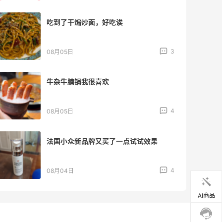
吃到了干煸炒面，好吃诶
3
08月05日
牛杂牛腩锅我很喜欢
4
08月05日
法国小众新品牌又买了一点试试效果
4
08月04日
AI商品