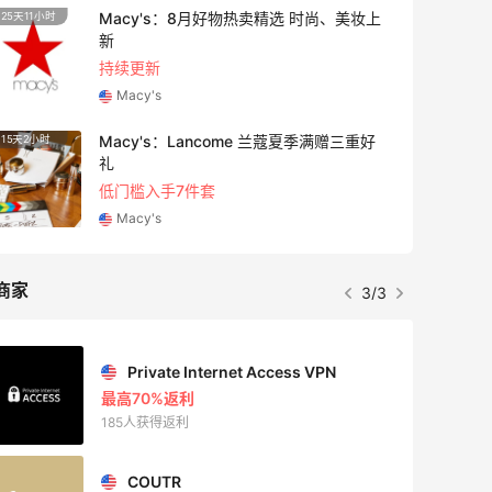
Macy's：8月好物热卖精选 时尚、美妆上
25天11小时
3天23
新
持续更新
Macy's
Macy's：Lancome 兰蔻夏季满赠三重好
15天2小时
23小时
礼
低门槛入手7件套
Macy's
商家
3/3
Private Internet Access VPN
最高70%返利
185人获得返利
COUTR