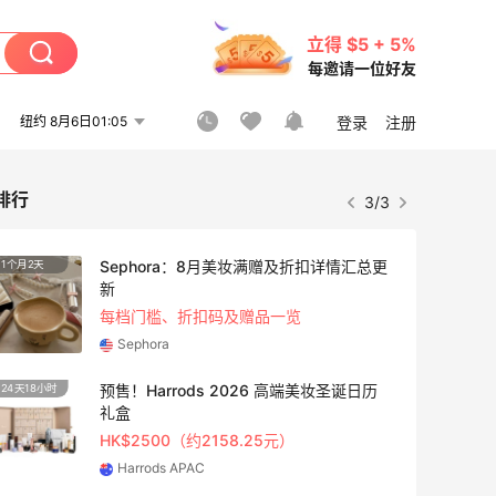
立得 $5 + 5%
每邀请一位好友
纽约 8月6日01:05
登录
注册
排行
3/3
Sephora：8月美妆满赠及折扣详情汇总更
1个月2天
4天11
新
每档门槛、折扣码及赠品一览
Sephora
预售！Harrods 2026 高端美妆圣诞日历
24天18小时
10天1
礼盒
HK$2500（约2158.25元）
Harrods APAC