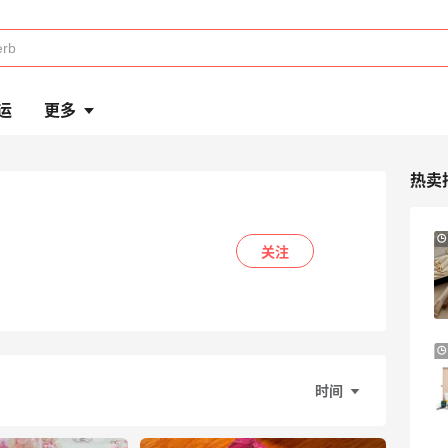
运
更多
热卖
23小时
Sandro us：限时闪促！法式美衣精选
低至2折 千鸟格连衣裙$95
Sandro us
LN-CC：限时大促！入手 Ganni、Acne、
5天11小时
西太后等
时间
低至4折+额外8折
LN-CC