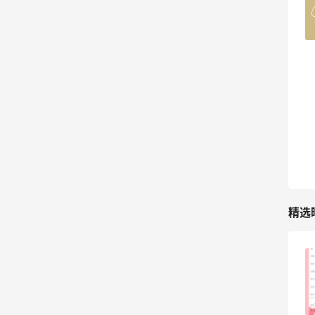
4%返利
42人获得返利
TIMEBEAM (US)
最高10%返利
282人获得返利
RFM Denim
6%返利
85人获得返利
精选
FWRD美网2026黑五海淘活动什么时候
开始？
3
08月05日