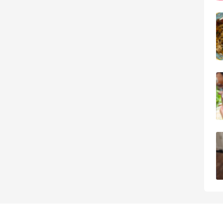
【黑五海淘攻略】Bobbi Brown黑五
2026海淘折扣预测！
1
08月05日
柏瑞美黑瓶和白瓶哪个好用？混油皮选了
黑瓶
3
08月05日
兰蔻粉金管新色212哪个网站可以海淘？
在线等！
2
08月05日