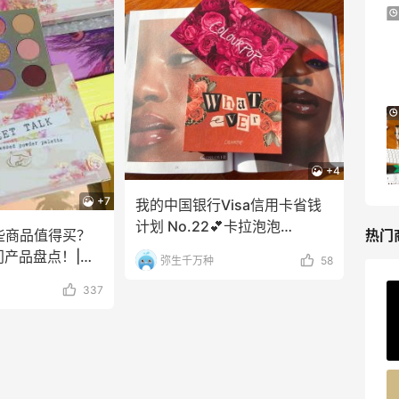
iHerb ：88全球好物节！选购日常保健、
4天11小时
健身补剂、护肤洗护等
无门槛7.5折
iHerb
Antonioli：时尚上新热卖 关注 ACNE
8天11小时
STUDIOS、GUCCI 等
新客首单享8折
+4
Antonioli
+7
我的中国银行Visa信用卡省钱
计划 No.22💕卡拉泡泡
些商品值得买？
热门
whatever眼影盘
热门产品盘点！|希
弥生千万种
58
卡晒
337
ERGO Baby
4%返利
62人获得返利
Belly Bandit