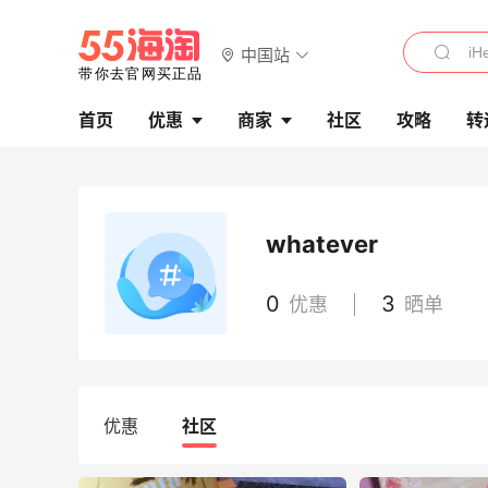
中国站
首页
优惠
商家
社区
攻略
转
whatever
更
adidas HK：精选正价产品促销！入球
4天11小时
衣、金属银跆拳道鞋等
0
3
优惠
晒单
2件8折 叠加满HK$1800-100
adidas HK
Eraldo：折扣区服饰鞋包清仓 选购巴黎世
10天11小时
家、Toteme、西太后等
优惠
社区
低至5折
Eraldo