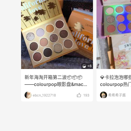
上
Bloomingdales：时尚热卖！入手珑骧、
3天23小时
Tory Burch、拉夫劳伦等
每满$100返$25礼卡
Bloomingdales
23小时
Maje US：限时闪促！入手明星同款服饰
精选低至2折
Maje US
+6
新年海淘开箱第二波📦📦📦
💎卡拉泡泡哪
——colourpop眼影盘&mac口
colourpop
红
子酱の新春打
ebcn_1922718
193
希希希子酱
Mac Duggal
最高2%返利
6006人成功下单
Biōkreativ