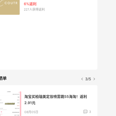
6%返利
227人获得返利
晒单
3/5
淘宝买柏瑞美定妆喷雾跳55海淘！返利
2.91元
3
08月05日