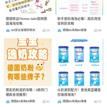
德国转运Thomas Sabo官网德
新手爸妈海淘必看！超实用宝
国海淘攻略
宝转奶攻略
ADI安达易国际物流
德国BA海淘BA保镖
192
180
德系奶粉选奶攻略｜6款热门
从奶源到配方！爱他美蓝罐是
爆款亲测推荐！
否值得海淘？
德国BA海淘BA保镖
德国BA海淘BA保镖
161
172