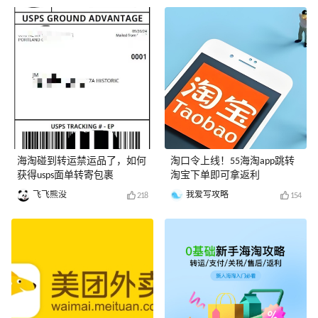
海淘碰到转运禁运品了，如何
淘口令上线！55海淘app跳转
获得usps面单转寄包裹
淘宝下单即可拿返利
飞飞熊没
我爱写攻略
218
154