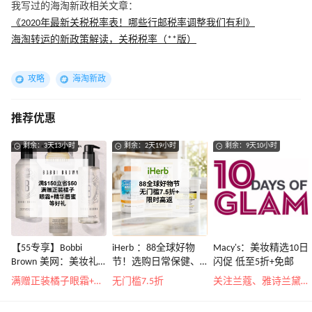
我写过的海淘新政相关文章：
《2020年最新关税税率表！哪些行邮税率调整我们有利》
海淘转运的新政策解读，关税税率（**版）
攻略
海淘新政
推荐优惠
剩余：3天13小时
剩余：2天19小时
剩余：9天10小时
【55专享】Bobbi
iHerb ：88全球好物
Macy's：美妆精选10日
Brown 美网：美妆礼
节！选购日常保健、
闪促 低至5折+免邮
遇！满$150立省$50
健身补剂、护肤洗护
满赠正装橘子眼霜+精华唇蜜等好礼
无门槛7.5折
关注兰蔻、雅诗兰黛等 每日更新
等