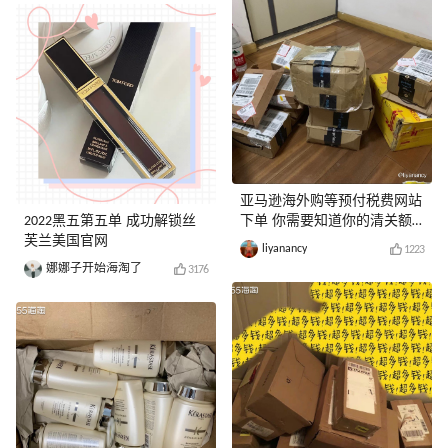
亚马逊海外购等预付税费网站
2022黑五第五单 成功解锁丝
下单 你需要知道你的清关额
芙兰美国官网
度
liyanancy
1223
娜娜子开始海淘了
3176