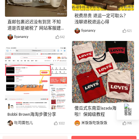
税费昂贵 退运一定可取么？
直邮包裹迟迟没有到货 不知
浅聊退税退运心得
道是否是被税了 网站客服建
liyanancy
621
议这么做
liyanancy
642
傻瓜式东南亚lazada海淘来
返利
Bobbi Brown海淘步骤分享
啦！保姆级教程
客服
吐司面包儿
米饭饭吃饭饭饭
1022
996