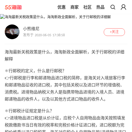
优惠
商家
社区
热品
带你去官网买正品
小熊维尼
+关注
发布于 2020-06-05 17:38:58
海淘最新关税政策是什么，海淘新政全面解析，关于行邮税的详细
解释
⚛️行邮税的定义，什么是行邮税？
👉行邮税是行李和邮递物品进口税的简称，是海关对入境旅客行李
和邮递物品征收的进口税，其中包括关税以及进口环节的增值税、
消费税。进境物品纳税义务人是指携带物品进境的入境人员、进境
邮递物品的收件人，以及以其他方式进口物品的收件人。
⚛️行邮税计征规定是什么？
👉进境物品进口税是从价计征，应税个人自用物品由海关按照填发
税款缴款书当日有效的税率和完税价格计征进口税，进口税额为完