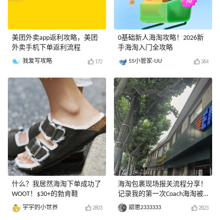
美团外卖app返利攻略，美团
0基础新人海淘攻略！2026新
外卖手机下单返利流程
手海淘入门全攻略
我爱写攻略
55小管家-UU
172
364
什么？我居然海淘下单成功了
海淘包裹现场报关流程分享！
WOOT！$30+的勃肯鞋
记录我的第一次Coach海淘被
税现场
宇宇的小世界
甜崽2333333
2803
2823