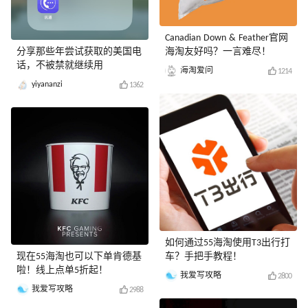
Canadian Down & Feather官网
分享那些年尝试获取的美国电
海淘友好吗？一言难尽！
话，不被禁就继续用
海淘爱问
1214
yiyananzi
1362
如何通过55海淘使用T3出行打
现在55海淘也可以下单肯德基
车？手把手教程！
啦！线上点单5折起！
我爱写攻略
2800
我爱写攻略
2988