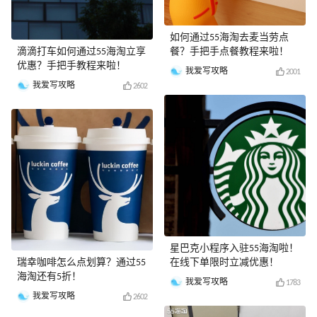
如何通过55海淘去麦当劳点
滴滴打车如何通过55海淘立享
餐？手把手点餐教程来啦！
优惠？手把手教程来啦！
我爱写攻略
2001
我爱写攻略
2602
星巴克小程序入驻55海淘啦！
瑞幸咖啡怎么点划算？通过55
在线下单限时立减优惠！
海淘还有5折！
我爱写攻略
1783
我爱写攻略
2602