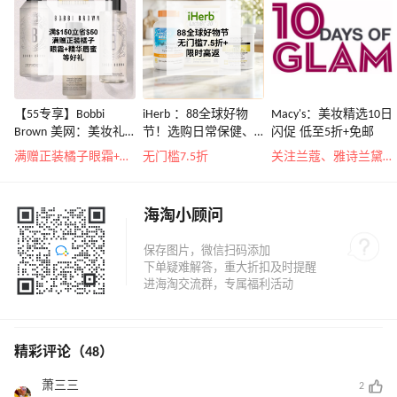
【55专享】Bobbi
iHerb ：88全球好物
Macy's：美妆精选10日
Brown 美网：美妆礼
节！选购日常保健、
闪促 低至5折+免邮
遇！满$150立省$50
健身补剂、护肤洗护
满赠正装橘子眼霜+精华唇蜜等好礼
无门槛7.5折
关注兰蔻、雅诗兰黛等 每日更新
等
海淘小顾问
精彩评论（48）
萧三三
2