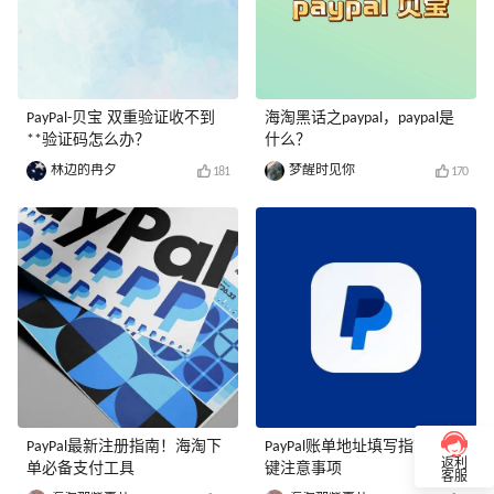
PayPal-贝宝 双重验证收不到
海淘黑话之paypal，paypal是
**验证码怎么办？
什么？
林边的冉夕
梦醒时见你
181
170
PayPal最新注册指南！海淘下
PayPal账单地址填写指南，关
返利
单必备支付工具
键注意事项
客服