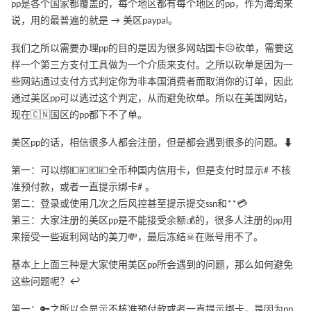
pp是各个国家都覆盖的，每个地区都有每个地区的pp，作为海淘来
说，用的最普遍的就是 → 美区paypal。
我们之所以需要办理pp的目的是因为很多网站国卡☹️砍单，需要这
样一个第三方支付工具做为一个介质来支付。之所以砍单是因为一
些网站通过支付方式判定你为非本国消费者而取消你的订单，因此
通过美区pp可以逃过这个判定，从而避免砍单。所以在美国网站，
现在🇨🇳国区的pp都下不了单。
美区pp的话，相信很多人都会注册，但是都会遇到很多的问题。⬇️
第一：可以绑💵💴💶💷全币种国内信用卡，但是支付时显示# 不核
准预付款，或者一直提示绑卡# 。
第二：登录或使用几次之后风控甚至提示提交ssn和**💳
第三：大家注册的美区pp是不能接受余额💰的，很多人注册的pp用
来接受一些返利网站的美刀💸，最后冻结☠在账号用不了。
基本上上面三种是大家使用美区pp所会遇到的问题，那么如何避免
这些问题呢？↩️
第一：🔑之所以会显示不核准预付款或者一直提示绑卡，是因为pp