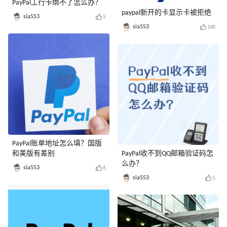
PayPal工行卡绑不了怎么办？
paypal新开的卡显示卡被拒绝
sia553
5
sia553
149
PayPal账单地址怎么填？国版
和美版有差别
PayPal收不到QQ邮箱验证码怎
么办？
sia553
6
sia553
5