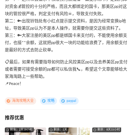
对资金💰管控的十分的严格，而且大都绑定的国卡，那美区pp对这
块的管控很严格，判定支付有风险☠，导致支付失败。
第二：🔑出现铃铛处有小红点提示提交资料，是因为经常变换ip地
址，导致美区pp认为不是本人操作，就需要你提交这些资料了。
第三：🔑大家注册的美区pp都是绑国卡来支付的，不能使用余额支
付，也接**余额，这就把pp很大一块的功能给浪费了，用余额支付
是最好的方式去防止砍单。
📋最后，如果有需要指导如何防止风控美区pp以及去养美区pp支付
或者需要可接受余额的pp都可以私信我📞，希望这个文章能够给大
家海淘路上一些帮助。
📌Peace！
海淘攻略大全
攻略
paypal
推荐优惠
剩余：2天18小时
剩余：2天
剩余：8天15小时