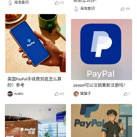
拒绝怎么办？
海淘爱问
173
海淘爱问
190
美国PayPal手续费到底怎么算
的！参考
paypal可以注销重新注册吗?
makio
猫猫子
193
7