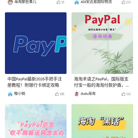
海淘那些事儿
ADI安达易国际物流
16
231
中国PayPal最新2026手把手注
海淘术语之PayPal，国际版支
册教程！附银行卡绑定攻略
付宝一般的海淘付款护盾，可
以解锁很多
樱小桃
dudu海淘
186
142