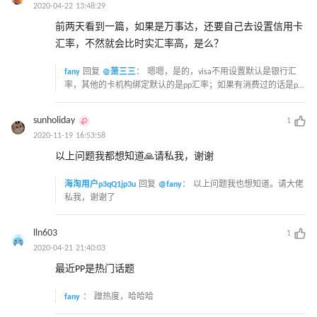
2020-04-22 13:48:29
前两天看到一篇，如果是万事达，还要自己去设置信用卡
汇率，不然就会比时实汇率高，是么？
fany
回复
@萧三三
：
嗯嗯，是的，visa不用设置默认是银行汇
率，其他的卡机构绑定默认的是pp汇率；如果有消费过的话是pp
汇率，可以和pp客服沟通，一般它们会退汇率差给你
sunholiday
1
2020-11-19 16:53:58
以上问题我都想知道🙏请私我，谢谢
海淘用户p3qQ1jp3u
回复
@fany
：
以上问题我也想知道。请大佬
私我，谢谢了
lln603
1
2020-04-21 21:40:03
最近PP是热门话题
fany
：
蹭热度，哈哈哈