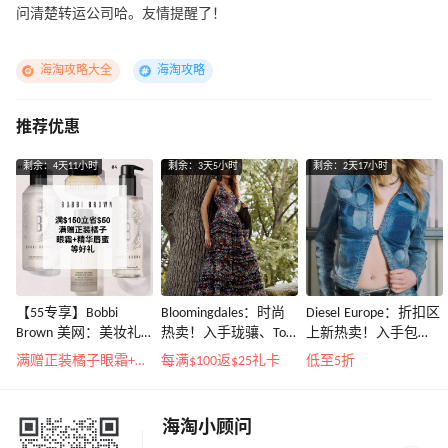
问清楚转运公司哈。友情提醒了！
海淘攻略大全
海淘攻略
推荐优惠
剩余：4天11小时
剩余：3天5小时
剩余：2天17小时
【55专享】Bobbi
Bloomingdales：时尚
Diesel Europe：折扣区
Brown 美网：美妆礼
热卖！入手珑骧、Tory
上新热卖！入手包
遇！满$150立省$50
Burch、拉夫劳伦等
袋、服饰、鞋履等
满赠正装橘子眼霜+精华唇蜜等好礼
每满$100返$25礼卡
低至5折
海淘小顾问