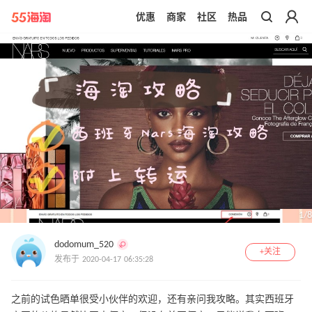
优惠
商家
社区
热品
带你去官网买正品
1
/
8
dodomum_520
+关注
发布于 2020-04-17 06:35:28
之前的试色晒单很受小伙伴的欢迎，还有亲问我攻略。其实西班牙