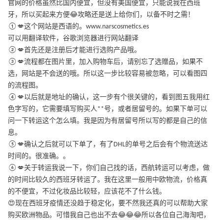
官网的价格虽然比国内便宜，但没有美国便宜，只能说我在西班
牙，所以买起来方便😂攻略还是送上给你们，以备不时之需！
①💋这个网站是西语的。www.narscosmetics.es
可以用翻译软件，谷歌浏览器进行网站翻译
②💋首先还是注册后才能进行选购产品哦。
③💋流程都在图片里，加入购物车后，请别忘了选赠品，如果不
选，网站是不会送的哦。所以这一步比较容易被忽略，可以看图四
的流程图。
④💋以后就是地址的确认，这一步有个很关键的，看到图五我用红
色字写的，它需要填写购买人**号，或者居留号的。如果下单可以
问一下转运这个怎么填。我是因为有居留号所以写的都是自己的信
息。
⑤💋确认之后就可以下单了，有了DHL的单号之后会有个物流送达
时间的。很准确。。
⑥💋关于转运我说一下，你们自己找的话，西航转运可以考虑，做
的时间比较久的西班牙转运了。我在这里一般用中欧物流，价格真
的不便宜，不过化妆品比较轻，应该花不了什么钱。
😍现在西班牙疫情还没趋于稳定化，要不然我还真的可以帮助大家
购买欧洲物品。可惜我自己也出不去😂😂😂所以各位自己海淘吧，