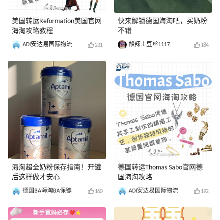
美国转运Reformation美国官网
快来解锁德国海淘吧，买奶粉
海淘攻略教程
不错
ADI安达易国际物流
酸辣土豆丝1117
231
184
海淘超全奶粉保存指南️！开罐
德国转运Thomas Sabo官网德
后这样做才安心
国海淘攻略
德国BA海淘BA保镖
ADI安达易国际物流
160
192