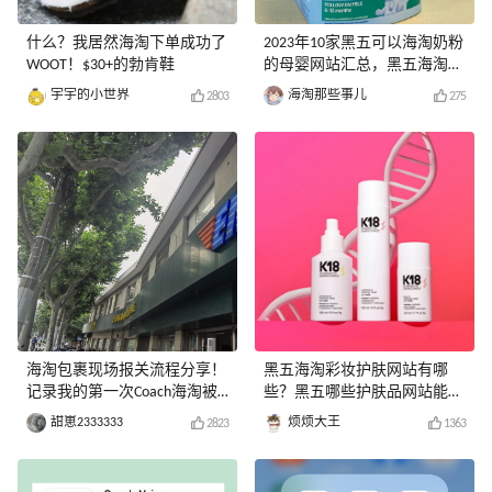
什么？我居然海淘下单成功了
2023年10家黑五可以海淘奶粉
WOOT！$30+的勃肯鞋
的母婴网站汇总，黑五海淘攻
略
宇宇的小世界
海淘那些事儿
2803
275
海淘包裹现场报关流程分享！
黑五海淘彩妆护肤网站有哪
记录我的第一次Coach海淘被
些？黑五哪些护肤品网站能够
税现场
直邮？
甜崽2333333
烦烦大王
2823
1363