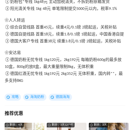
①奶粉包*专线 1kg48元 主动加税清关，不拆奶粉原箱发货
②阳光清关专线 1kg 48元 单笔限制提交5000元以内，税率9.1%
❀人人转运
①综合自营线路 首重45元，续重4元/0.1磅 2磅起运，关税补贴
②德国自提线路 首重18元，续重1.8/0.1磅 1磅起运，中国香港自提
③德国大客户专线 首重38元 续重3.8元/0.1磅 2磅起运，关税补贴
❀安达易
①德国奶粉无忧专线 1kg120元，2kg192元 每箱奶粉600g的最多放
10盒，800g的放8盒，最大重量限制8kg，无体积重
②德国红酒无忧专线 1kg192元 2kg352元 无体积重，国内转**，最
多支持8KG
攻略
海淘奶粉
德国海淘
推荐优惠
剩余：4天
剩余：3天12小时
剩余：3天