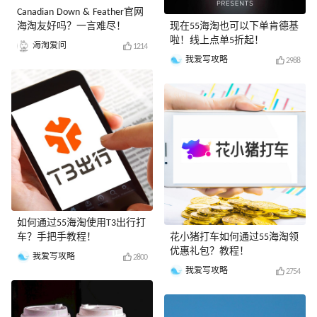
Canadian Down & Feather官网
海淘友好吗？一言难尽！
现在55海淘也可以下单肯德基
啦！线上点单5折起！
海淘爱问
1214
我爱写攻略
2988
如何通过55海淘使用T3出行打
车？手把手教程！
花小猪打车如何通过55海淘领
优惠礼包？教程！
我爱写攻略
2800
我爱写攻略
2754