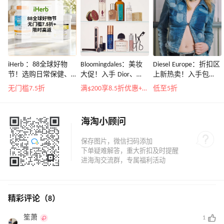
iHerb ：88全球好物
Bloomingdales：美妆
Diesel Europe：折扣区
节！选购日常保健、
大促！入手 Dior、
上新热卖！入手包
健身补剂、护肤洗护
Prada、TF 等
袋、服饰、鞋履等
无门槛7.5折
满$200享8.5折优惠+部分送好礼
低至5折
等
海淘小顾问
精彩评论（8）
笙萧
1