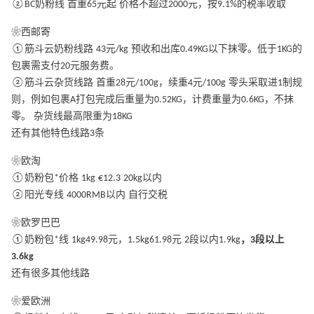
②BC奶粉线 首重65元起 价格不超过2000元，按9.1%的税率收取
❀西邮寄
①筋斗云奶粉线路 43元/kg 预收和出库0.49KG以下抹零。低于1KG的
包裹需支付20元服务费。
②筋斗云杂货线路 首重28元/100g，续重4元/100g 零头采取进1制规
则，例如包裹A打包完成后重量为0.52KG，计费重量为0.6KG，不抹
零。 杂货线最高限重为18KG
还有其他特色线路3条
❀欧淘
①奶粉包*价格 1kg €12.3 20kg以内
②阳光专线 4000RMB以内 自行交税
❀欧罗巴巴
①奶粉包*线 1kg49.98元，1.5kg61.98元 2段以内1.9kg
，3段以上
3.6kg
还有很多其他线路
❀爱欧洲