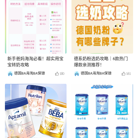
新手爸妈海淘必看！超实用宝
德系奶粉选奶攻略｜6款热门
宝转奶攻略
爆款亲测推荐！
德国BA海淘BA保镖
德国BA海淘BA保镖
180
161