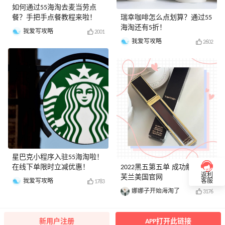
如何通过55海淘去麦当劳点
餐？手把手点餐教程来啦！
瑞幸咖啡怎么点划算？通过55
海淘还有5折！
我爱写攻略
2001
我爱写攻略
2602
星巴克小程序入驻55海淘啦！
在线下单限时立减优惠！
2022黑五第五单 成功解锁丝
返利
芙兰美国官网
我爱写攻略
客服
1783
娜娜子开始海淘了
3176
新用户注册
APP打开此链接