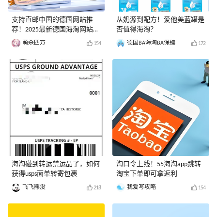
支持直邮中国的德国网站推
从奶源到配方！爱他美蓝罐是
荐！2025最新德国海淘网站汇
否值得海淘？
总
萌杀四方
德国BA海淘BA保镖
154
172
海淘碰到转运禁运品了，如何
淘口令上线！55海淘app跳转
获得usps面单转寄包裹
淘宝下单即可拿返利
飞飞熊没
我爱写攻略
218
154