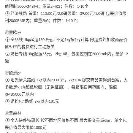
值限制5000RMB内；重量2-4KG；件数：1-10个
②经济线路 首重：110.00元/2.0磅续重：39.00元/1.0磅 包裹价值限
制2000RMB内；重量2KG；件数：1-10个；
❀败欧洲
①全品线 1kg起运130.9元，不足1kg按1kg计算 除运费外加收商品价
值9.1%的税费进行主动报关
②奶粉专线 1kg起运58元，2kg108… 包裹控制在2000rmb内，最多12
罐
❀欧洲go
①阳光清关路线 1kg以内73.00元，2kg104 提交商品需得到备案，大
多数是9.1%超低税额（无免征额），每箱限自用范围内、限值
RMB5000元以内
②奶粉包*路线 3kg以内181元
❀黑森林
①个人快件特惠线 按不同地区价格不同 最大提交重量6kg，单个包
裹价值最大限值1000元