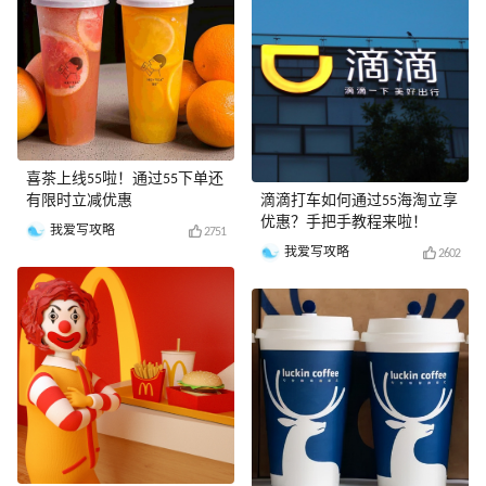
喜茶上线55啦！通过55下单还
有限时立减优惠
滴滴打车如何通过55海淘立享
优惠？手把手教程来啦！
我爱写攻略
2751
我爱写攻略
2602