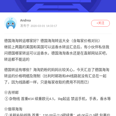
Andrea
+关注
发布于 2020-03-01 14:33:17
德国海淘转运哪家好？德国海淘转运大全（含每家价格对比）
继前上两篇的美国和英国可以运香水转运汇总后，有小伙伴私信我
问德国哪家转运可以运香水，德国海淘香水还是在直邮网站买吧，
转运都不能运的
德国转运有哪些？海淘奶粉的妈妈比较关心，今天汇总了德国海淘
转运的价格明细及限制（比利时邮政和dhl线路就没有汇总在一起
了，因为线路都一样，只是每家收取的费用不同而已）
❀吉祥邮
①杂物线 首重€14 续重欧元4.5，1kg起运 禁运手机，手表，香水等
❀值得海淘
①关税补贴线路 首重：120.00元/2.0磅续重：48.00元/1.0磅 包裹价