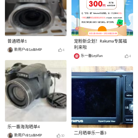
普通晒单1
宠粉新企划！Rakuma专属福
利来啦
新用户rB1zdBMlP
4
乐一番Leyifan
4
乐一番海淘晒单4
二月晒单乐一番3
新用户rB1zdBMlP
10