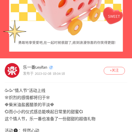
乐一番Leyifan
+关注
发布于 2023-02-08 18:04:18
🥳🥳“情人节”活动上线
🌸炽烈的感情都将归于🌸
🍓柴米油盐酱醋茶的平淡🍓
💞而小小的仪式感总能唤起日常里的甜蜜💞
这个情人节，乐一番也准备了一份甜甜的超值礼物
活动❶：怦然心动