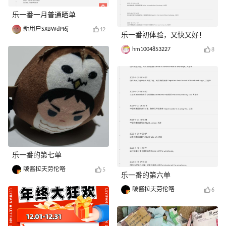
乐一番一月普通晒单
新用户SXBWdPI6j
12
乐一番初体验，又快又好！
hm1004853227
8
乐一番的第七单
啵酱拉夫劳伦咯
5
乐一番的第六单
啵酱拉夫劳伦咯
6