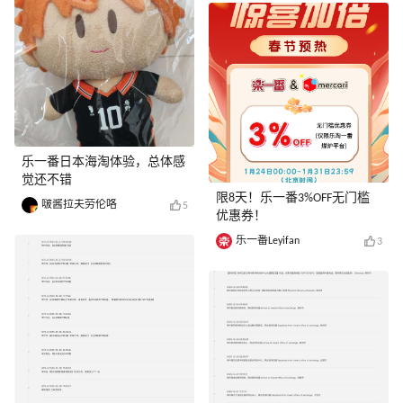
乐一番日本海淘体验，总体感
觉还不错
限8天！乐一番3%OFF无门槛
啵酱拉夫劳伦咯
5
优惠券！
乐一番Leyifan
3