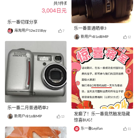
乐一番切煤分享
乐一番普通晒单3
海淘用户52w215Byy
7
新用户rB1zdBMlP
12
乐一番二月普通晒单2
发癫了！乐一番竟然触发隐藏
新用户rB1zdBMlP
13
惊喜BUG！
乐一番Leyifan
11