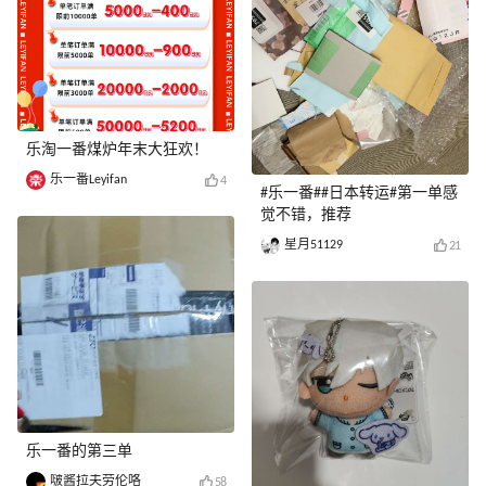
乐淘一番煤炉年末大狂欢！
乐一番Leyifan
4
#乐一番##日本转运#第一单感
觉不错，推荐
星月51129
21
乐一番的第三单
啵酱拉夫劳伦咯
58