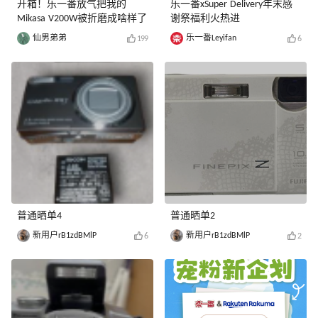
开箱！乐一番放气把我的
乐一番xSuper Delivery年末感
Mikasa V200W被折磨成啥样了
谢祭福利火热进
仙男弟弟
乐一番Leyifan
199
6
普通晒单4
普通晒单2
新用户rB1zdBMlP
新用户rB1zdBMlP
6
2