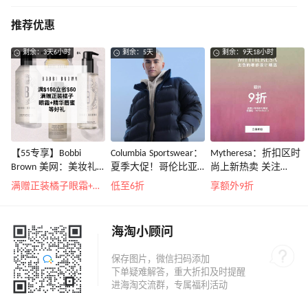
推荐优惠
剩余：3天6小时
剩余：5天
剩余：9天18小时
【55专享】Bobbi
Columbia Sportswear：
Mytheresa：折扣区时
Brown 美网：美妆礼
夏季大促！哥伦比亚
尚上新热卖 关注
遇！满$150立省$50
运动热卖
TOTEME、
满赠正装橘子眼霜+精华唇蜜等好礼
低至6折
享额外9折
ZIMMERMAN 等
海淘小顾问