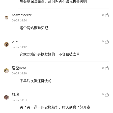
想买高保湿面霜，奈何爸爸不给我机会买啊
heavenseeker
0
06-05 14:24
这个网站很难买吧
only
0
06-05 14:12
这家网站还是挺友好的，不容易被砍单
澄澄Hero
0
06-05 14:10
下单后发货还挺快的
枚瑰
0
06-05 13:54
买了买一送一的安瓶精华，昨天到货了好开森