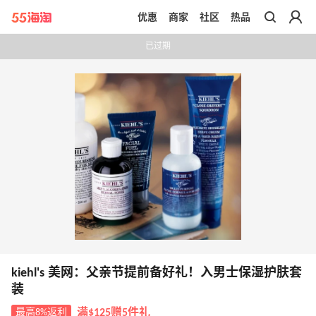
优惠
商家
社区
热品
带你去官网买正品
已过期
kiehl's 美网：父亲节提前备好礼！入男士保湿护肤套
装
最高8%返利
满$125赠5件礼