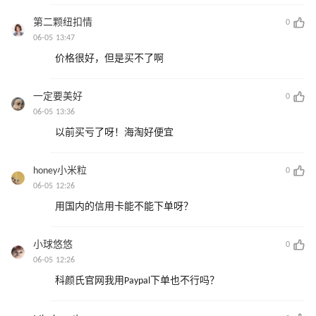
第二颗纽扣情
0
06-05 13:47
价格很好，但是买不了啊
一定要美好
0
06-05 13:36
以前买亏了呀！海淘好便宜
honey小米粒
0
06-05 12:26
用国内的信用卡能不能下单呀？
小球悠悠
0
06-05 12:26
科颜氏官网我用Paypal下单也不行吗？