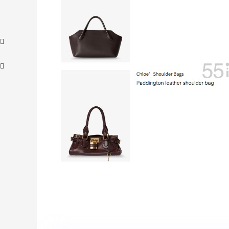
【55专享】Bobbi Brown 美网：美妆礼
3天11小时
遇！满$150立省$50
满赠正装橘子眼霜+精华唇蜜等好礼
Bobbi Brown
、
Bloomingdales：时尚热卖！入手珑骧、
2天5小时
Tory Burch、拉夫劳伦等
每满$100返$25礼卡
Bloomingdales