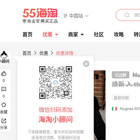
中国站
首页
优惠
商家
社区
攻略
转
首页
优惠
优惠详情
N
已过期
0
焕新 入 th
0
Nugnes IN
微信扫码添加
收藏
海淘小顾问
分享
下单疑难解答，重大折扣及时提醒
进海淘交流群，专属福利活动