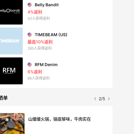
COUTR
6%返利
227人获得返利
晒单
3/5
再来我的面膜羊毛分享～又薅到了10片面
膜+2片眼膜