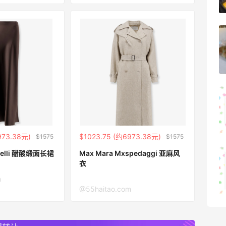
1
08月07日
可莎蜜儿的恰巴塔，味道有点怪怪的
1
08月07日
羊毛薅的实在有点多～积攒的最后一篇羊
毛贴啦
1
08月07日
973.38元)
$1023.75 (约6973.38元)
$1575
$1575
inelli 醋酸缎面长裙
Max Mara Mxspedaggi 亚麻风
除了面膜，我还薅到面霜、粉底液、润肤
衣
乳、安睡裤等等
m
1
08月07日
@55haitao.com