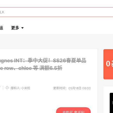
运
更多
ugnes INT：季中大促！SS26春夏单品
e row、chloe 等
满额6.5折
T
|
爆料人: 小米粒
更新时间：05月18日 08:00
去购买 拿返利