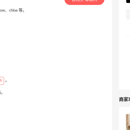
ow、chloe 等。
。
5
码。
商家
意大利Nugnes INT海淘攻略，
Nugnes1920海淘教程！