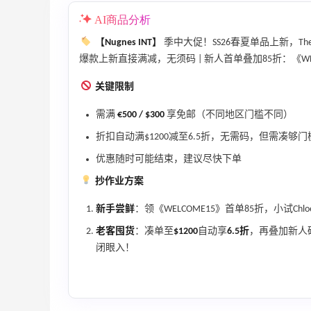
AI商品分析
Columbia Sportswear：夏季大促！哥伦
5天5小时
比亚运动热卖
【Nugnes INT】
季中大促！SS26春夏单品上新，The 
爆款上新直接满减，无须码 | 新人首单叠加85折：《WELCOM
低至6折
Columbia Sportswear
关键限制
Bloomingdales：美妆大促！入手 Dior、
2天5小时
需满
€500 / $300
享免邮（不同地区门槛不同）
Prada、TF 等
折扣自动满$1200减至6.5折，无需码，但需凑够门
满$200享8.5折优惠+部分送好礼
Bloomingdales
优惠随时可能结束，建议尽快下单
抄作业方案
新手尝鲜
：领《WELCOME15》首单85折，小试Chl
老客囤货
：凑单至
$1200
自动享
6.5折
，再叠加新人码
闭眼入！
Mac Duggal
最高2%返利
6043人成功下单