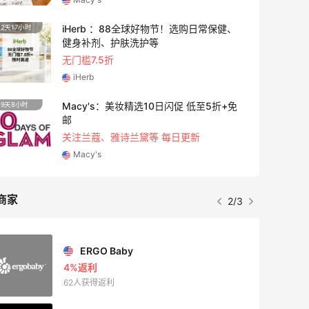
Macy's：美妆10日闪促精选低至5折 8/7
8小时
5天5小
更新
今日关注：雅诗兰黛洁面、兰蔻遮瑕等
Macy's
Bobbi Brown 美网：护肤专场热卖！入新
3天11小时
2天5小
版橘子面霜
满$150减$50+满送4件礼
Bobbi Brown
商家
3/3
Private Internet Access VPN
最高70%返利
187人获得返利