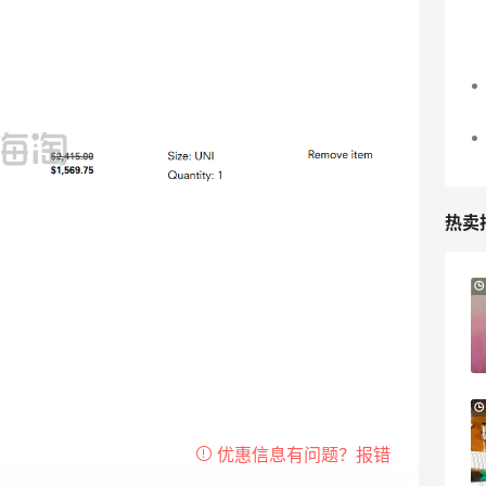
热卖
Mytheresa：折扣区时尚上新热卖 关注
9天23小时
TOTEME、ZIMMERMAN 等
享额外9折
Mytheresa
Macy's：Lancome 兰蔻美妆大促低至5折
13天8小时
满赠三重好礼
低门槛入手7件套
Macy's