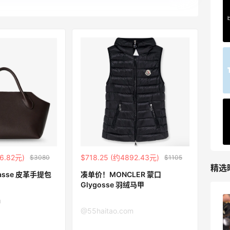
Belly Bandit
4%返利
42人获得返利
TIMEBEAM (US)
最高10%返利
285人获得返利
RFM Denim
6%返利
86人获得返利
6.82元)
$718.25 (约4892.43元)
$3080
$1105
精选
rasse 皮革手提包
凑单价！MONCLER 蒙口
Glygosse 羽绒马甲
m
山缓缓火锅，锅底够味，牛肉实在
@55haitao.com