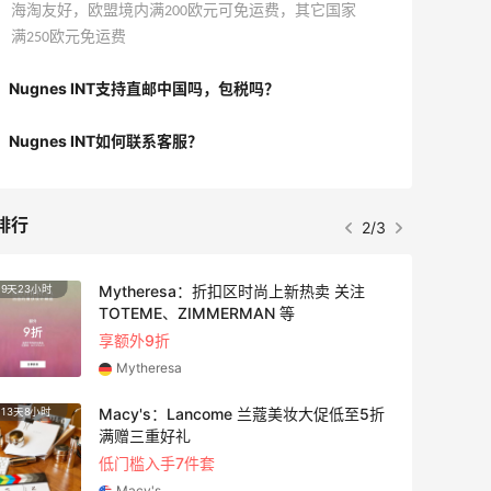
海淘友好，欧盟境内满200欧元可免运费，其它国家
满250欧元免运费
Nugnes INT支持直邮中国吗，包税吗？
Nugnes INT如何联系客服？
排行
3/3
Macy's：返校季大促 精选童装热卖 部分
5天8小时
3天11
尺码成人可穿
低至5折
Macy's
LN-CC：限时大促！入手 Ganni、Acne、
3天17小时
2天5小
西太后等
低至4折+额外8折
LN-CC