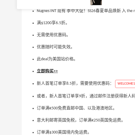
Nugnes INT 现有 季中大促！SS26春夏单品焕新 入 the r
满$1200享6.5折。
无需使用优惠码。
优惠随时可能失效。
此deal为美国站价格。
立即购买>>
新人首笔订单享8.5折，需要使用优惠码：
WELCOME1
或者，新人首笔订单享9折，通过邮件注册获得新人
订单满€500免费直邮中国、以及港澳地区。
意大利邮寄英国免税，订单满€250英国免运费。
订单满$300美国境内免运费。