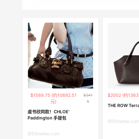
Biōkreativ
30%返利
54人获得返利
Eileen Fisher
最高2%返利
5139人获得返利
Matte Collection
最高3%返利
510人获得返利
$1569.75 (约10692.51
$2002 (约1363
$241
元)
5
THE ROW Ter
虞书欣同款！CHLOE'
Paddington 手提包
@55haitao.co
亮亮的发夹再买两个！走了55有额外的返
利到账！
@55haitao.com