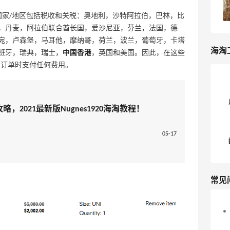
4
我爱写攻略
，以下国家/地区包括税收和关税：奥地利，沙特阿拉伯，巴林，比
，丹麦，阿拉伯联合酋长国，爱沙尼亚，芬兰，法国，德
宛，卢森堡，马耳他，摩纳哥，荷兰，波兰，葡萄牙，卡塔
海淘
班牙，瑞典，瑞士，
中国香港
，英国和美国。因此，在这些
下订单时支付任何费用。
淘攻略，2021最新版Nugnes1920海淘教程！
05-17
常见