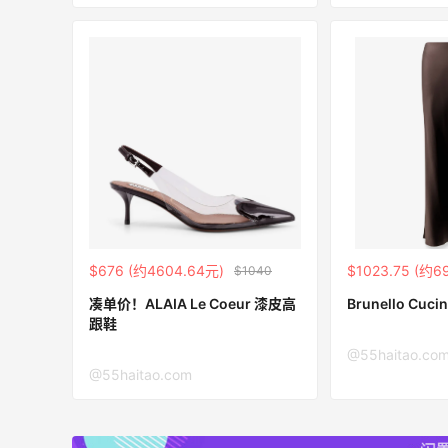
1
1
08月07日
贴秋膘啦，今天吃冰煮羊
2
1
08月07日
为了这家烧烤，我必然还要再去新疆
3
1
08月07日
$676 (约4604.64元)
$1023.75 (约6
$1040
凑单价！ALAIA Le Coeur 漆皮高
Brunello Cuc
又去皮爷喝下午茶了，香蕉布朗尼超好吃
跟鞋
呀
@55haitao.co
4
1
08月07日
@55haitao.com