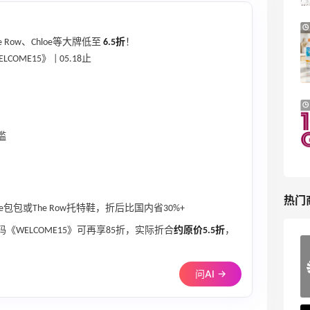
iHerb ：88全球好物节！选购日常保健、
2天17小时
健身补剂、护肤洗护等
Row、Chloe等大牌低至
6.5折
！
E15》 | 05.18止
无门槛7.5折
iHerb
Macy's：美妆精选10日闪促 低至5折+免
9天8小时
邮
槛
关注兰蔻、雅诗兰黛等 每日更新
Macy's
热门
oe包包或The Row托特鞋，折后比国内省30%+
《WELCOME15》可再享85折，实际折合
约原价5.5折
，
ERGO Baby
4%返利
问AI →
62人获得返利