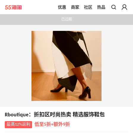
优惠
商家
社区
热品
带你去官网买正品
已过期
Rboutique：折扣区时尚热卖 精选服饰鞋包
最高12%返利
低至5折+额外9折