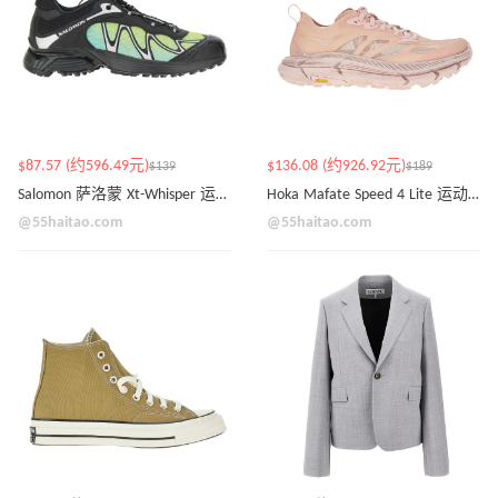
$87.57 (约596.49元)
$136.08 (约926.92元)
$139
$189
Salomon 萨洛蒙 Xt-Whisper 运动鞋
Hoka Mafate Speed 4 Lite 运动鞋
@55haitao.com
@55haitao.com