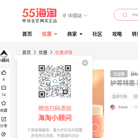
中国站
首页
优惠
商家
社区
攻略
转
首页
优惠
优惠详情
i
已过期
4
护等特惠
14
iHerb
|
微信扫码添加
收藏
海淘小顾问
分享
下单疑难解答，重大折扣及时提醒
进海淘交流群，专属福利活动