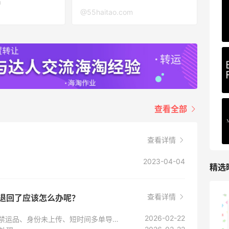
m
COUTR
@55haitao.com
6%返利
227人获得返利
查看全部
查看详情
2023-04-04
精选
查看详情
者退回了应该怎么办呢？
山缓缓火锅，锅底够味，牛肉实在
2026-02-22
出现订单被海关扣/退回很大原因是：超限额、禁运品、身份未上传、短时间多单导致的