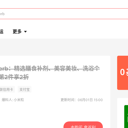
运
更多
Herb：精选膳食补剂、美容美妆、洗浴个
第2件享2折
爆料人: 小米粒
更新时间：06月01日 15:00
去购买 拿返利