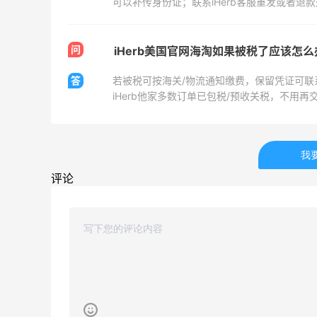
可以补传身份证；联系iHerb客服重发或者退
0
2
08月07日
问
贴秋膘啦，今天吃冰煮羊
iHerb美国官网海淘如果被税了应该怎
答
若被税可按海关/物流通知缴费，保留凭证可联系
0
1
08月07日
iHerb他家多数订单已包税/预收关税，不用再
为了这家烧烤，我必然还要再去新疆
我
0
1
评论
08月07日
又去皮爷喝下午茶了，香蕉布朗尼超好吃
呀
0
2
08月07日