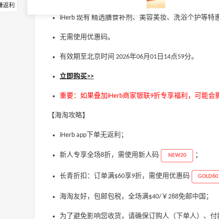
赚返利
iHerb 现有 精选膳食补剂、美容美妆、洗浴个护等特惠
无需使用优惠码。
有效期至北京时间 2026年06月01日14点59分。
立即购买>>
重要：如果叠加iHerb商家银联9折专享福利，可能会
【海淘攻略】
iHerb app下单无返利；
新人专享全场8折，需使用新人码
；
NEW20
长青折扣：订单满$60享9折，需使用优惠码
GOLD60
海淘友好，包邮包税，全场满$40/￥288免邮中国；
为了避免影响您收货，请确保订购人（下单人）、付