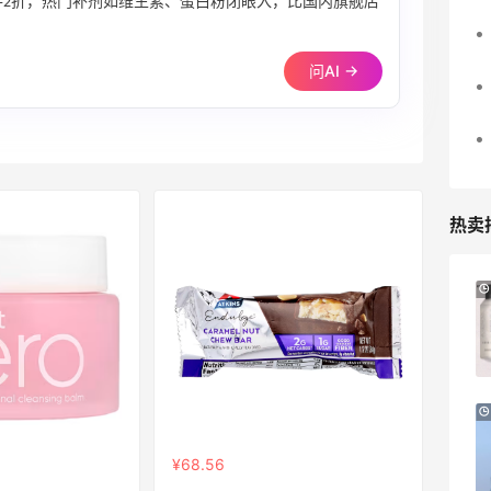
第2件2折，热门补剂如维生素、蛋白粉闭眼入，比国内旗舰店
问AI →
热卖
Macy's：美妆精选10日闪促 低至5折+免
9天1小时
邮
关注兰蔻、雅诗兰黛等 每日更新
Macy's
Macy's：返校季大促 精选童装热卖 部分
5天1小时
尺码成人可穿
低至5折
¥68.56
Macy's