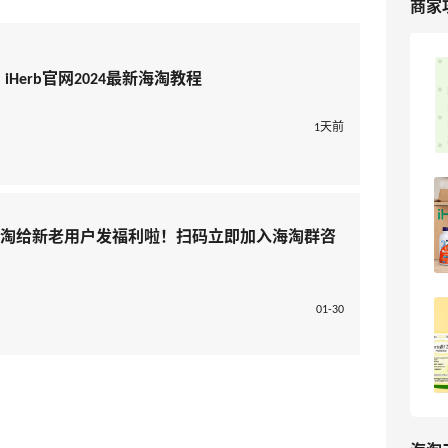
商家
iHerb官网付款提示异常怎么处理？解决
iHerb官网2024最新海淘教程
方案
1天前
4
海淘爱问
iHerb官网2025黑五海淘折扣预测！
iHerb黑五海淘攻略
海淘给新老用户发福利啦！扫码立即加入海淘群咨
3
浪里一条鱼
01-30
iHerb官网2024黑五折扣是什么？iHerb
黑五海淘有什么活动？
3
浪里一条鱼