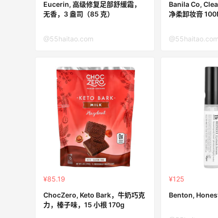
Eucerin, 高级修复足部舒缓霜，
Banila Co, Cl
无香，3 盎司（85 克）
净柔卸妆膏 100
Bloomingdales：时尚热卖！入手珑骧、
1天22小时
Tory Burch、拉夫劳伦等
@55haitao.com
@55haitao.co
每满$100返$25礼卡
Bloomingdales
iHerb ：88全球好物节！选购日常保健、
2天10小时
健身补剂、护肤洗护等
无门槛7.5折
iHerb
ERGO Baby
¥85.19
¥125
4%返利
ChocZero, Keto Bark，牛奶巧克
Benton, Hone
62人获得返利
力，榛子味，15 小根 170g