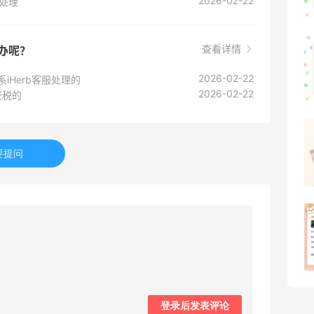
2026-02-22
款处理
2
08月07日
查看详情
可莎蜜儿的恰巴塔，味道有点怪怪的
么办呢？
2026-02-22
iHerb客服处理的
2
08月07日
2026-02-22
交税的
羊毛薅的实在有点多～积攒的最后一篇羊
毛贴啦
要提问
1
08月07日
除了面膜，我还薅到面霜、粉底液、润肤
乳、安睡裤等等
1
08月07日
登录后发表评论