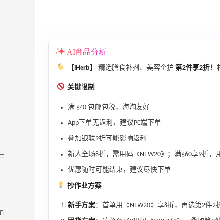
AI商品分析
【iHerb】
精选膳食补剂、美容个护
第2件享2折
！
关键限制
满 $40 包邮包税，海淘友好
App下单无返利，建议PC端下单
叠加银联9折可能影响返利
新人全场8折，需用码《NEW20》；满$60享9折，用
优惠随时可能结束，建议尽快下单
抄作业方案
新手方案
：首单用《NEW20》享8折，再选第2件