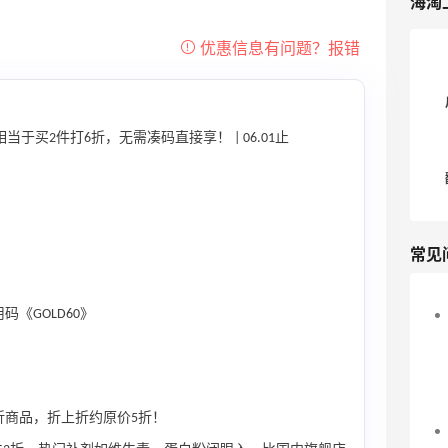
海淘
相当于买2件打6折，无需凑码直接享！ | 06.01止
常见
码《GOLD60》
2折商品，折上折约原价5折！