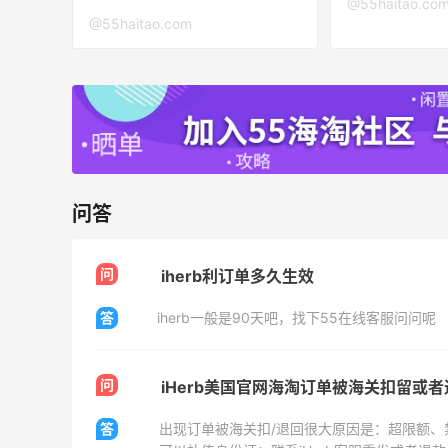
@55haitao.co
Belly Bandit
@55haitao.com
4%返利
42人获得返利
TIMEBEAM (US)
最高10%返利
285人获得返利
问答
RFM Denim
6%返利
86人获得返利
问
iherb利订单多久生效
答
iherb一般是90天吧，找下55在线客服问问呢
问
iHerb美国官网海淘订单被海关扣留或
亮亮的发夹再买两个！走了55有额外的返
利到账！
答