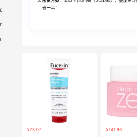
囤货方案
：凑单至$60用码《GOLD60》，叠加
省一半！
Macy's：Lancome 兰蔻美妆大促低至5折
13天1小时
满赠三重好礼
低门槛入手7件套
Macy's
Bluemercury：限时大促！入手 Aesop、
1天22小时
Nars、CT 等
低至5折+部分额外8.5折
¥73.97
¥141.66
Bluemercury