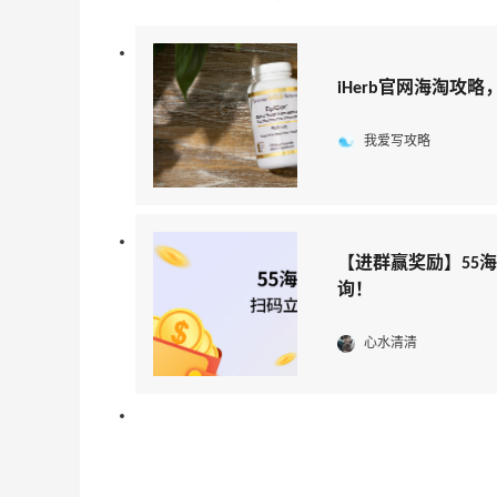
iHerb官网海淘攻略，
我爱写攻略
【进群赢奖励】55
询！
心水清清