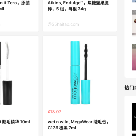
ean it Zero，原装
Atkins, Endulge™，焦糖坚果脆
ML
棒，5 根，每根 34g
LN-CC：限时大促！入手 Ganni、Acne、
3天10小时
西太后等
m
@55haitao.com
低至4折+额外8折
LN-CC
Macy's：美妆10日闪促精选低至5折 8/7
21分
更新
今日关注：雅诗兰黛洁面、兰蔻遮瑕等
Macy's
热门
Private Internet Access VPN
¥18.07
最高70%返利
st 睫毛精华 10ml
wet n wild, MegaWear 睫毛膏，
189人获得返利
C136 极黑 7ml