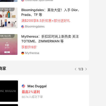
Bloomingdales：美妆大促！入手 Dior、
1天22小时
Prada、TF 等
满$200享8.5折优惠+部分送好礼
Bloomingdales
Mytheresa：折扣区时尚上新热卖 关注
9天16小时
TOTEME、ZIMMERMAN 等
享额外9折
Mytheresa
商家
1/3
Mac Duggal
最高2%返利
6074人成功下单