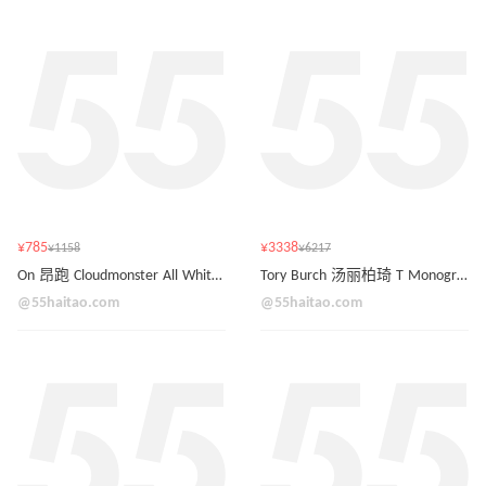
¥785
¥3338
¥1158
¥6217
On 昂跑 Cloudmonster All White 运动鞋
Tory Burch 汤丽柏琦 T Monogram 迷你手提包
@55haitao.com
@55haitao.com