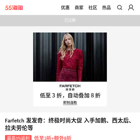
优惠
商家
社区
热品
带你去官网买正品
已过期
Farfetch 发发奇：终极时尚大促 入手加鹅、西太后、
拉夫劳伦等
最高5%返利
低至3折+额外8折