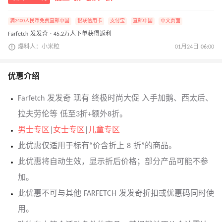
满2400人民币免费直邮中国
银联信用卡
支付宝
直邮中国
中文页面
Farfetch 发发奇 · 45.2万人下单获得返利
爆料人：小米粒
01月24日 06:00
优惠介绍
Farfetch 发发奇 现有 终极时尚大促 入手加鹅、西太后、
拉夫劳伦等 低至3折+额外8折。
男士专区
|
女士专区
|
儿童专区
此优惠仅适用于标有“价含折上 8 折”的商品。
此优惠将自动生效，显示折后价格；部分产品可能不参
加。
此优惠不可与其他 FARFETCH 发发奇折扣或优惠码同时使
用。