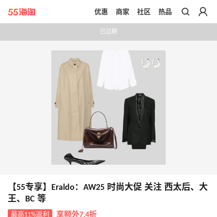
优惠
商家
社区
热品
带你去官网买正品
已过期
【55专享】Eraldo：AW25 时尚大促 关注 西太后、大
王、BC 等
最高11%返利
享额外7.4折