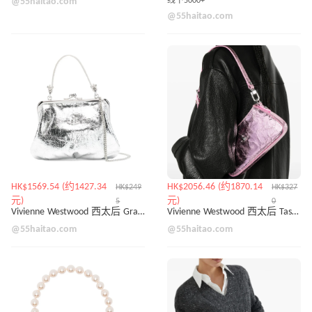
@55haitao.com
线下5000+
@55haitao.com
HK$1569.54 (约1427.34
HK$2056.46 (约1870.14
HK$249
HK$327
元)
元)
5
0
Vivienne Westwood 西太后 Granny Frame 银色饺子包
Vivienne Westwood 西太后 Tasha 粉色腋下包
@55haitao.com
@55haitao.com