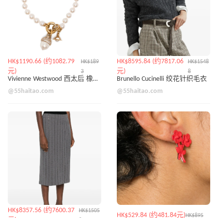
HK$1190.66 (约1082.79
HK$8595.84 (约7817.06
HK$189
HK$1548
元)
元)
3
8
Vivienne Westwood 西太后 橡果珍珠手链
Brunello Cucinelli 绞花针织毛衣
@55haitao.com
@55haitao.com
HK$8357.56 (约7600.37
HK$1505
HK$529.84 (约481.84元)
HK$895