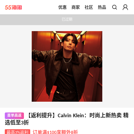
优惠
商家
社区
热品
带你去官网买正品
已过期
【返利提升】Calvin Klein：时尚上新热卖 精
首单高返
选低至3折
最高3%返利
订单满$100享额外8折