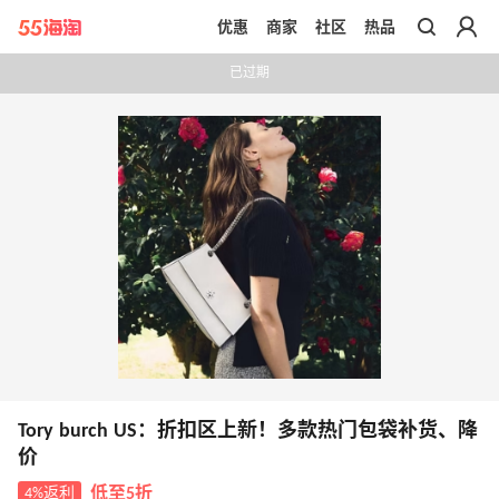
优惠
商家
社区
热品
带你去官网买正品
已过期
Tory burch US：折扣区上新！多款热门包袋补货、降
价
4%返利
低至5折