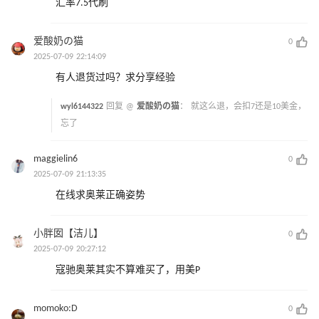
汇率7.5代刷
爱酸奶の猫
0
2025-07-09 22:14:09
有人退货过吗？求分享经验
wyl6144322
回复 @
爱酸奶の猫
：
就这么退，会扣7还是10美金，
忘了
maggielin6
0
2025-07-09 21:13:35
在线求奥莱正确姿势
小胖囡【洁儿】
0
2025-07-09 20:27:12
寇驰奥莱其实不算难买了，用美P
momoko:D
0